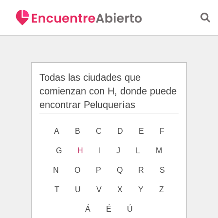
Saltar al contenido principal
Todas las ciudades que
comienzan con H, donde puede
encontrar Peluquerías
A
B
C
D
E
F
G
H
I
J
L
M
N
O
P
Q
R
S
T
U
V
X
Y
Z
Á
É
Ú