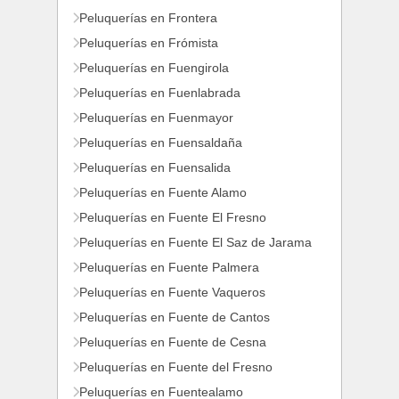
Peluquerías en Frontera
Peluquerías en Frómista
Peluquerías en Fuengirola
Peluquerías en Fuenlabrada
Peluquerías en Fuenmayor
Peluquerías en Fuensaldaña
Peluquerías en Fuensalida
Peluquerías en Fuente Alamo
Peluquerías en Fuente El Fresno
Peluquerías en Fuente El Saz de Jarama
Peluquerías en Fuente Palmera
Peluquerías en Fuente Vaqueros
Peluquerías en Fuente de Cantos
Peluquerías en Fuente de Cesna
Peluquerías en Fuente del Fresno
Peluquerías en Fuentealamo