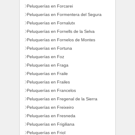
Peluquerías en Forcarei
Peluquerías en Formentera del Segura
Peluquerías en Fornalutx
Peluquerías en Fornells de la Selva
Peluquerías en Fornelos de Montes
Peluquerías en Fortuna
Peluquerías en Foz
Peluquerías en Fraga
Peluquerías en Fraile
Peluquerías en Frailes
Peluquerías en Francelos
Peluquerías en Fregenal de la Sierra
Peluquerías en Freixeiro
Peluquerías en Fresneda
Peluquerías en Frigiliana
Peluquerías en Friol