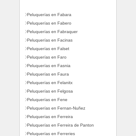
Peluquerías en Fabara
Peluquerías en Fabero
Peluquerías en Fabraquer
Peluquerías en Facinas
Peluquerías en Falset
Peluquerías en Faro
Peluquerías en Fasnia
Peluquerías en Faura
Peluquerías en Felanitx
Peluquerías en Felgosa
Peluquerías en Fene
Peluquerías en Fernan-Nuñez
Peluquerías en Ferreira
Peluquerías en Ferreira de Panton
Peluquerías en Ferreries