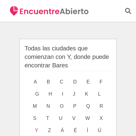
Saltar al contenido principal
Todas las ciudades que
comienzan con Y, donde puede
encontrar Bares
A
B
C
D
E
F
G
H
I
J
K
L
M
N
O
P
Q
R
S
T
U
V
W
X
Y
Z
Á
É
Í
Ú