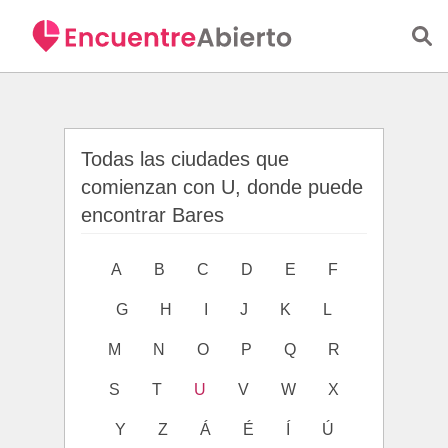
Saltar al contenido principal
Todas las ciudades que
comienzan con U, donde puede
encontrar Bares
A
B
C
D
E
F
G
H
I
J
K
L
M
N
O
P
Q
R
S
T
U
V
W
X
Y
Z
Á
É
Í
Ú