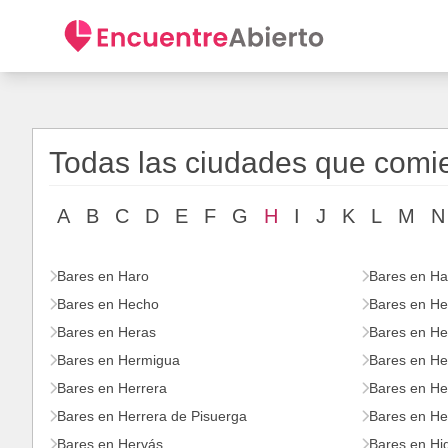
Todas las ciudades que comi
A
B
C
D
E
F
G
H
I
J
K
L
M
N
Bares en Haro
Bares en Ha
Bares en Hecho
Bares en He
Bares en Heras
Bares en He
Bares en Hermigua
Bares en He
Bares en Herrera
Bares en He
Bares en Herrera de Pisuerga
Bares en He
Bares en Hervás
Bares en Hi