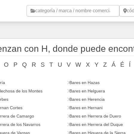
Saltar al contenido principal
enzan con H, donde puede encont
O
P
Q
R
S
T
U
V
W
X
Y
Z
Á
É
Í
ría
Bares en Hazas
lechosa de los Montes
Bares en Helguera
rbes
Bares en Herencia
rnan Cortes
Bares en Hernani
rrera de Camargo
Bares en Herrera de Duero
rrera de los Navarros
Bares en Herrera del Duque
guera de Vargas
Bares en Higuera de la Sierra