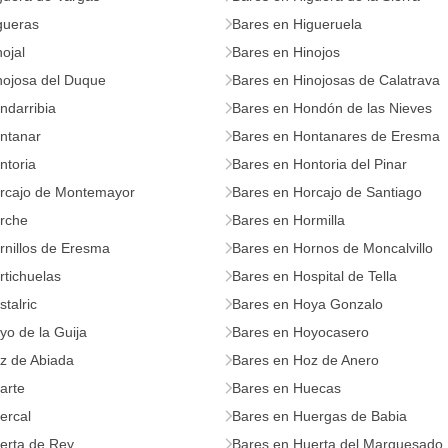
gueras
Bares en Higueruela
ojal
Bares en Hinojos
nojosa del Duque
Bares en Hinojosas de Calatrava
ndarribia
Bares en Hondón de las Nieves
ntanar
Bares en Hontanares de Eresma
ntoria
Bares en Hontoria del Pinar
rcajo de Montemayor
Bares en Horcajo de Santiago
rche
Bares en Hormilla
rnillos de Eresma
Bares en Hornos de Moncalvillo
rtichuelas
Bares en Hospital de Tella
talric
Bares en Hoya Gonzalo
yo de la Guija
Bares en Hoyocasero
z de Abiada
Bares en Hoz de Anero
arte
Bares en Huecas
ercal
Bares en Huergas de Babia
erta de Rey
Bares en Huerta del Marquesado