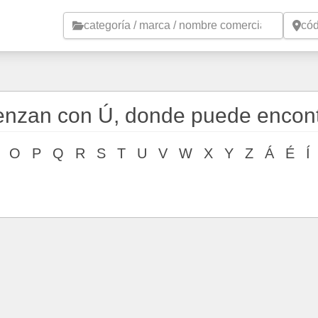
Saltar al contenido principal
enzan con Ú, donde puede encont
O
P
Q
R
S
T
U
V
W
X
Y
Z
Á
É
Í