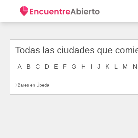
Todas las ciudades que comi
A
B
C
D
E
F
G
H
I
J
K
L
M
N
Bares en Úbeda