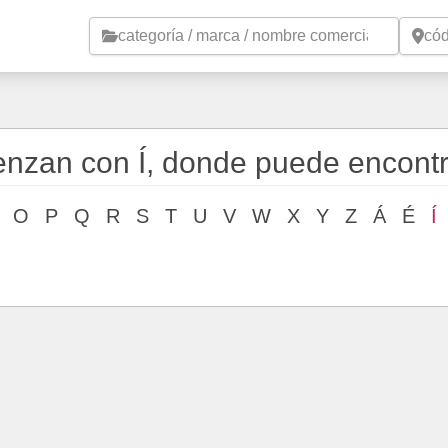
Saltar al contenido principal
enzan con Í, donde puede encont
O
P
Q
R
S
T
U
V
W
X
Y
Z
Á
É
Í