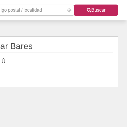
Buscar
rar Bares
Ú