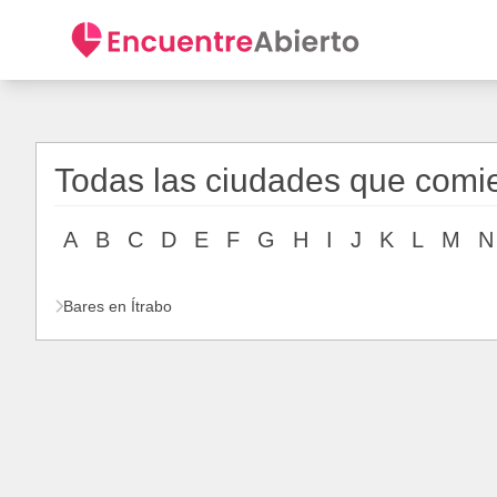
Todas las ciudades que comi
A
B
C
D
E
F
G
H
I
J
K
L
M
N
Bares en Ítrabo