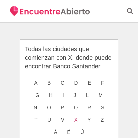
Saltar al contenido principal
Todas las ciudades que
comienzan con X, donde puede
encontrar Banco Santander
A
B
C
D
E
F
G
H
I
J
L
M
N
O
P
Q
R
S
T
U
V
X
Y
Z
Á
É
Ú