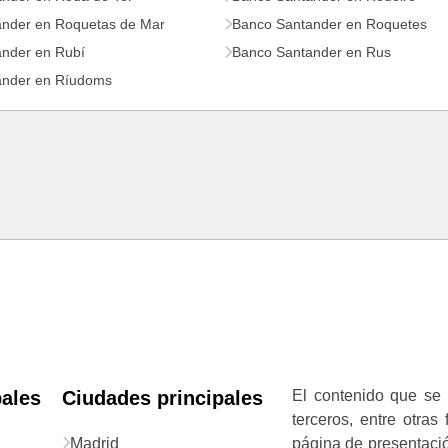
nder en Roquetas de Mar
Banco Santander en Roquetes
nder en Rubí
Banco Santander en Rus
ander en Ríudoms
pales
Ciudades principales
El contenido que se 
terceros, entre otras
Madrid
página de presentació