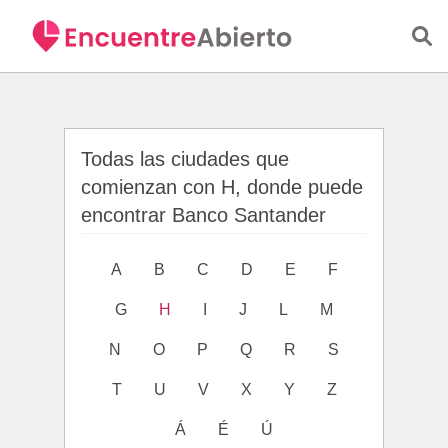
Saltar al contenido principal
Todas las ciudades que
comienzan con H, donde puede
encontrar Banco Santander
A
B
C
D
E
F
G
H
I
J
L
M
N
O
P
Q
R
S
T
U
V
X
Y
Z
Á
É
Ú