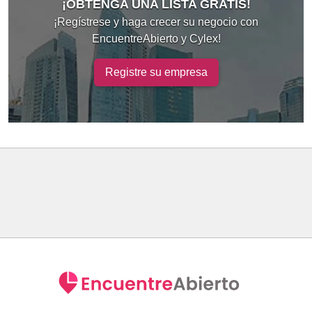
¡OBTENGA UNA LISTA GRATIS!
¡Regístrese y haga crecer su negocio con
EncuentreAbierto y Cylex!
Registre su empresa