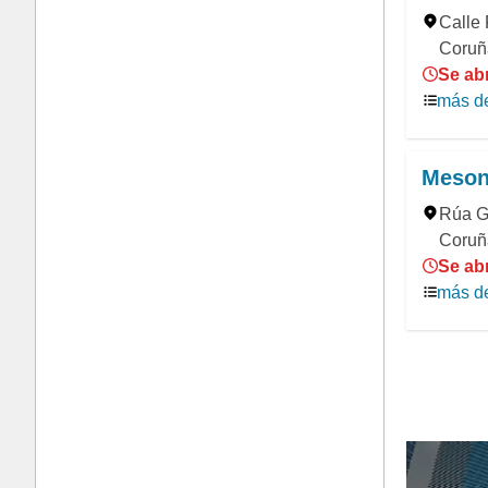
Calle 
Coruñ
Se abr
más de
Meson
Rúa Ga
Coruñ
Se abr
más de