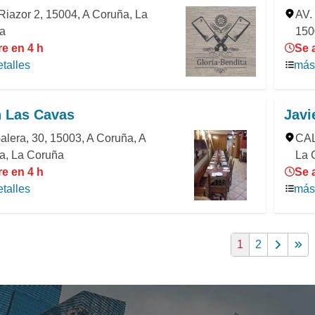
Riazor 2, 15004, A Coruña, La
AV.
a
150
e en 4 h
Se 
talles
más 
 Las Cavas
Javi
lera, 30, 15003, A Coruña, A
CAL
a, La Coruña
La 
e en 4 h
Se 
talles
más 
1
2