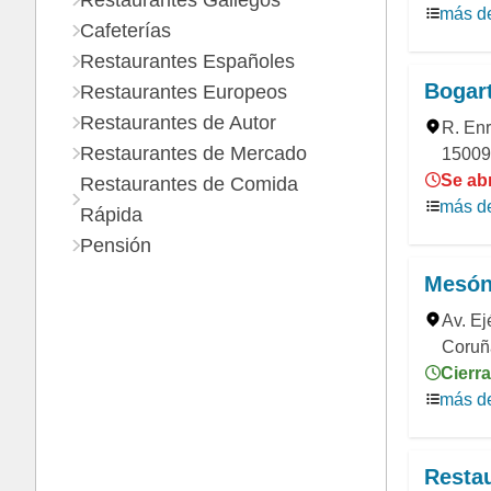
Restaurantes Gallegos
más de
Cafeterías
Restaurantes Españoles
Bogar
Restaurantes Europeos
Restaurantes de Autor
R. Enr
Restaurantes de Mercado
15009
Se abr
Restaurantes de Comida
más de
Rápida
Pensión
Mesón
Av. Ej
Coruñ
Cierra
más de
Restau