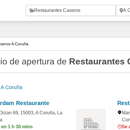
Saltar al contenido principal
seros A Coruña
io de apertura de
Restaurantes 
e
A Coruña
rdam Restaurante
Rest
Orzan 69, 15003, A Coruña, La
Mar
a
Cor
 en 1 h 30 mins
Se 