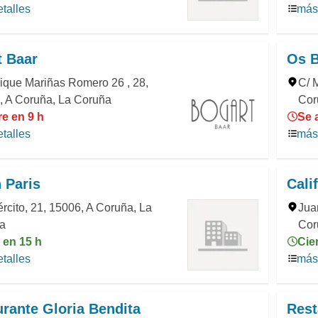
talles
más 
t Baar
Os B
ique Mariñas Romero 26 , 28,
C/ 
, A Coruña, La Coruña
Cor
e en 9 h
Se 
talles
más 
 Paris
Cali
ército, 21, 15006, A Coruña, La
Jua
a
Cor
 en 15 h
Cie
talles
más 
rante Gloria Bendita
Rest