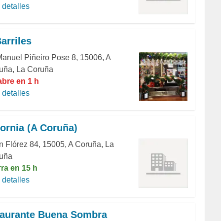
detalles
arriles
Manuel Piñeiro Pose 8, 15006, A
uña, La Coruña
abre en 1 h
detalles
fornia (A Coruña)
n Flórez 84, 15005, A Coruña, La
uña
rra en 15 h
detalles
aurante Buena Sombra