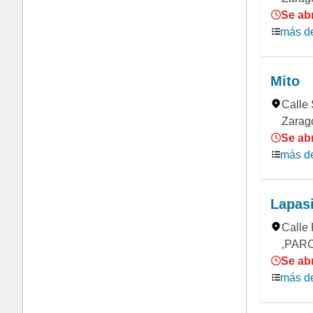
Se ab
más de
Mito
Calle 
Zarag
Se ab
más de
Lapasi
Calle 
,PARC
Se ab
más de