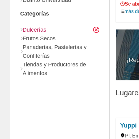
Distrito Universidad
Se ab
más de
Categorías
Dulcerías
Frutos Secos
Panaderías, Pastelerías y
Confiterías
¡Reg
Tiendas y Productores de
Alimentos
Lugare
Yuppi
Pl. Em