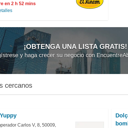
re en 2 h 52 mins
talles
¡OBTENGA UNA LISTA GRATIS!
ístrese y haga crecer su negocio con EncuentreAb
s cercanos
 Yuppy
Dolç
bomb
perador Carlos V, 8, 50009,