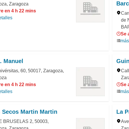
Barc
oza, Zaragoza
re en 4 h 22 mins
Carr
talles
de 
BA
Se 
más 
. Manuel
Gui
ivérsitas, 60, 50017, Zaragoza,
Cal
oza
Zar
re en 4 h 22 mins
Se 
talles
más 
 Secos Martin Martin
La P
 BRUSELAS 2, 50003,
Ave
oza, Zaragoza
Zar