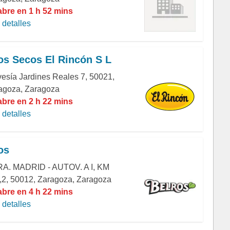
abre en 1 h 52 mins
detalles
os Secos El Rincón S L
vesía Jardines Reales 7, 50021,
agoza, Zaragoza
abre en 2 h 22 mins
detalles
os
A. MADRID - AUTOV. A I, KM
,2, 50012, Zaragoza, Zaragoza
abre en 4 h 22 mins
detalles