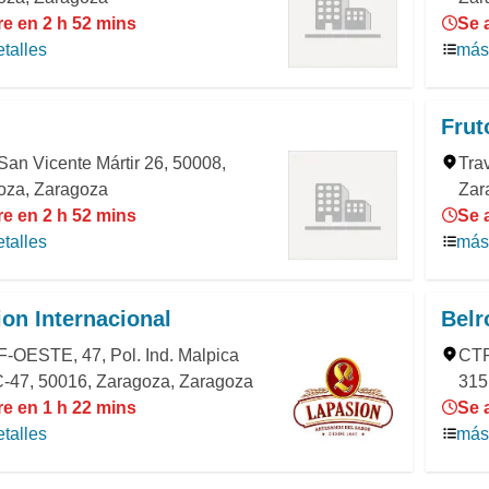
re en 2 h 52 mins
Se 
talles
más 
Frut
San Vicente Mártir 26, 50008,
Tra
oza, Zaragoza
Zar
re en 2 h 52 mins
Se 
talles
más 
on Internacional
Belr
F-OESTE, 47, Pol. Ind. Malpica
CTR
-47, 50016, Zaragoza, Zaragoza
315
re en 1 h 22 mins
Se 
talles
más 