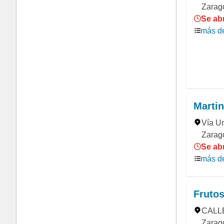
Zarag
Se ab
más de
Martin
Vía Un
Zarag
Se ab
más de
Frutos
CALLE
Zarag