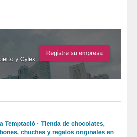
Registre su empresa
ierto y Cylex!
a Temptació · Tienda de chocolates,
ones, chuches y regalos originales en