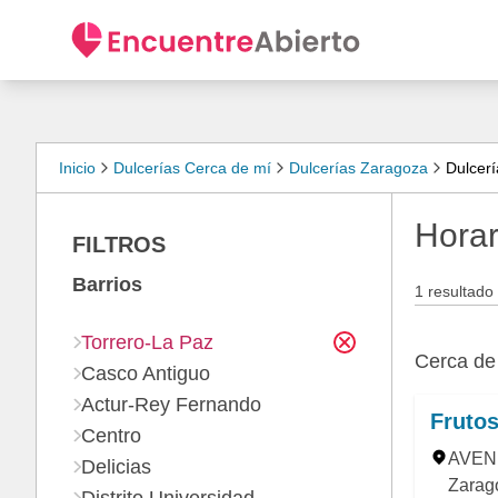
Inicio
Dulcerías Cerca de mí
Dulcerías Zaragoza
Dulcerí
Horar
FILTROS
Barrios
1 resultado
Torrero-La Paz
Cerca d
Casco Antiguo
Actur-Rey Fernando
Frutos
Centro
AVENI
Delicias
Zarago