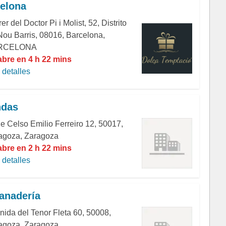
elona
er del Doctor Pi i Molist, 52, Distrito
Nou Barris, 08016, Barcelona,
RCELONA
abre en 4 h 22 mins
detalles
ndas
le Celso Emilio Ferreiro 12, 50017,
agoza, Zaragoza
abre en 2 h 22 mins
detalles
anadería
nida del Tenor Fleta 60, 50008,
agoza, Zaragoza