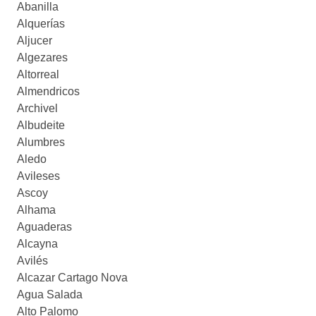
Abanilla
Alquerías
Aljucer
Algezares
Altorreal
Almendricos
Archivel
Albudeite
Alumbres
Aledo
Avileses
Ascoy
Alhama
Aguaderas
Alcayna
Avilés
Alcazar Cartago Nova
Agua Salada
Alto Palomo