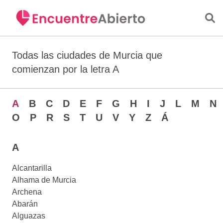
Saltar al contenido principal
Todas las ciudades de Murcia que
comienzan por la letra A
A
B
C
D
E
F
G
H
I
J
L
M
N
O
P
R
S
T
U
V
Y
Z
Á
A
Alcantarilla
Alhama de Murcia
Archena
Abarán
Alguazas