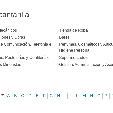
antarilla
Mecánicos
Tienda de Ropa
iones y Obras
Bares
e Comunicación, Telefonía e
Perfumes, Cosméticos y Artíc
Higiene Personal
s, Pastelerías y Confiterías
Supermercados
 Minoristas
Gestión, Administración y As
 Z:
A
B
C
D
E
F
G
H
I
J
L
M
N
O
P