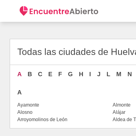
Todas las ciudades de Huelva
A
B
C
E
F
G
H
I
J
L
M
N
A
Ayamonte
Almonte
Alosno
Alájar
Arroyomolinos de León
Aldea de 