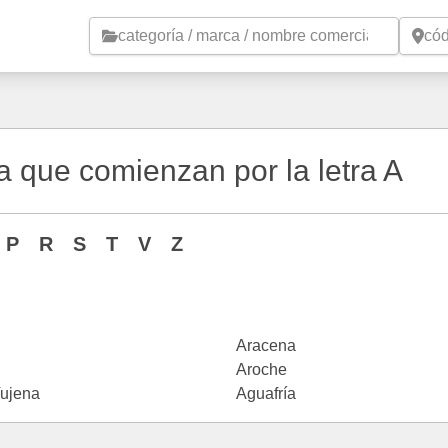
Saltar al contenido principal
 que comienzan por la letra A
P
R
S
T
V
Z
Aracena
Aroche
Tujena
Aguafría