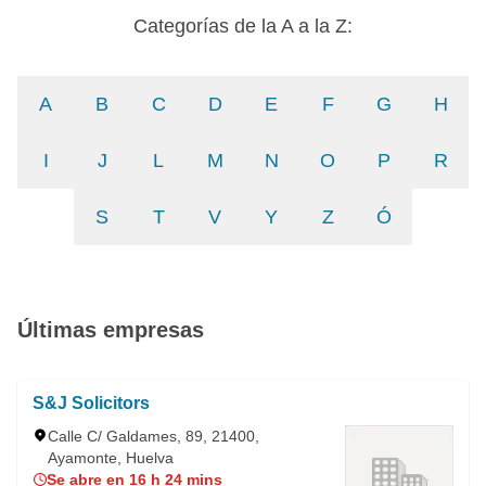
Categorías de la A a la Z:
A
B
C
D
E
F
G
H
I
J
L
M
N
O
P
R
S
T
V
Y
Z
Ó
Últimas empresas
S&J Solicitors
Calle C/ Galdames, 89, 21400,
Ayamonte, Huelva
Se abre en 16 h 24 mins