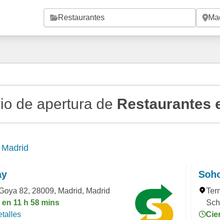
Saltar al contenido principal
io de apertura de
Restaurantes 
e
Madrid
ay
Soh
Goya 82, 28009, Madrid, Madrid
Ter
 en 11 h 58 mins
Sch
talles
Cie