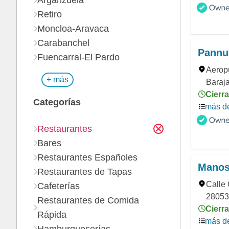
Arganzuela
Retiro
Moncloa-Aravaca
Carabanchel
Pannu
Fuencarral-El Pardo
Aeropu
+ más
Baraja
Cierra
Categorías
más de
Restaurantes
Bares
Restaurantes Españoles
Manos
Restaurantes de Tapas
Calle
Cafeterías
28053,
Restaurantes de Comida
Cierra
Rápida
más de