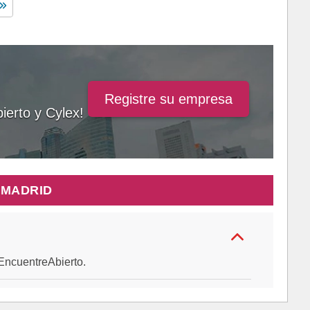
Registre su empresa
ierto y Cylex!
 MADRID
e EncuentreAbierto.