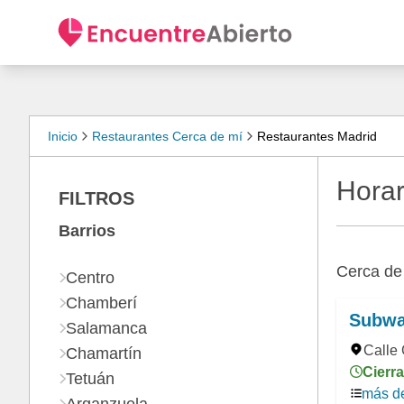
Inicio
Restaurantes Cerca de mí
Restaurantes Madrid
Horar
FILTROS
Barrios
Cerca d
Centro
Chamberí
Subw
Salamanca
Calle 
Chamartín
Cierra
Tetuán
más de