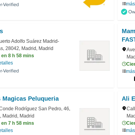
más 
s
Mam
FAS
erto Adolfo Suárez Madrid-
s, 28042, Madrid, Madrid
Ave
 en 8 h 58 mins
Mad
talles
Cie
más 
 Magicas Peluqueria
Ali 
 Conde Rodríguez San Pedro, 46,
Cal
 Madrid, Madrid
Mad
 en 7 h 58 mins
Cie
talles
más 