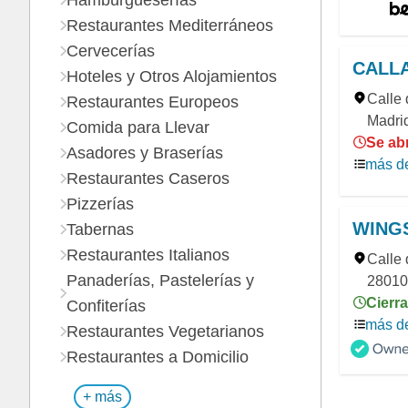
Hamburgueserías
Restaurantes Mediterráneos
Cervecerías
CALLAO
Hoteles y Otros Alojamientos
Calle 
Restaurantes Europeos
Madri
Comida para Llevar
Se ab
Asadores y Braserías
más de
Restaurantes Caseros
Pizzerías
WINGS
Tabernas
Restaurantes Italianos
Calle 
Panaderías, Pastelerías y
28010,
Cierra
Confiterías
más de
Restaurantes Vegetarianos
Restaurantes a Domicilio
+ más