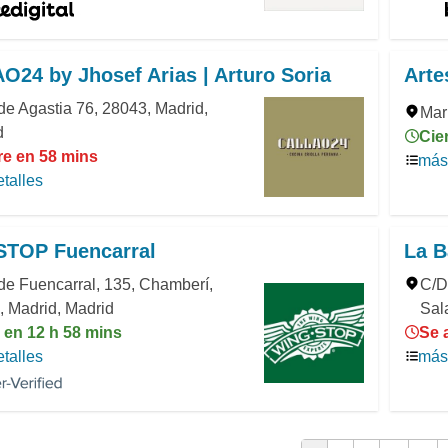
24 by Jhosef Arias | Arturo Soria
Arte
de Agastia 76, 28043, Madrid,
Mar
d
Cie
re en 58 mins
más 
talles
TOP Fuencarral
La B
de Fuencarral, 135, Chamberí,
C/D
 Madrid, Madrid
Sal
 en 12 h 58 mins
Se 
talles
más 