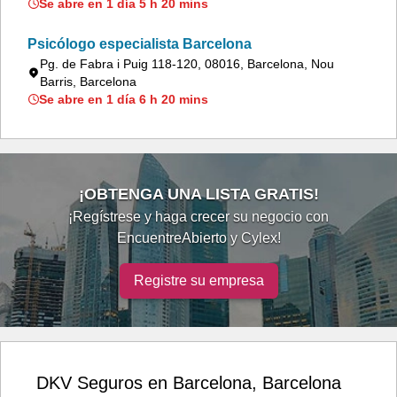
Se abre en 1 día 5 h 20 mins
Psicólogo especialista Barcelona
Pg. de Fabra i Puig 118-120, 08016, Barcelona, Nou
Barris, Barcelona
Se abre en 1 día 6 h 20 mins
¡OBTENGA UNA LISTA GRATIS!
¡Regístrese y haga crecer su negocio con
EncuentreAbierto y Cylex!
Registre su empresa
DKV Seguros en Barcelona, Barcelona