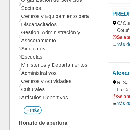
Organización de Servicios
Sociales
PREDI
Centros y Equipamiento para
C/ Cur
Discapacitados
Coruñ
Gestión, Administración y
Se abr
Asesoramiento
más de
Sindicatos
Escuelas
Ministerios y Departamentos
Alexa
Administrativos
Centros y Actividades
R. San
Culturales
La Co
Se abr
Artículos Deportivos
más de
+ más
Horario de apertura