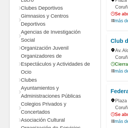
Lucro
Plaza 
Coruñ
Clubes Deportivos
Se abr
Gimnasios y Centros
más de
Deportivos
Agencias de Investigación
Social
Club 
Organización Juvenil
Av. Al
Organizadores de
Coruñ
Espectáculos y Actividades de
Cierra
más de
Ocio
Clubes
Ayuntamientos y
Feder
Administraciones Públicas
Plaza
Colegios Privados y
Coruñ
Concertados
Se abr
Asociación Cultural
más de