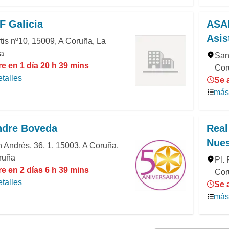
F Galicia
ASAR
Asis
tis nº10, 15009, A Coruña, La
a
San
e en 1 día 20 h 39 mins
Cor
talles
Se 
más 
ndre Boveda
Real
Nues
 Andrés, 36, 1, 15003, A Coruña,
ruña
Pl.
e en 2 días 6 h 39 mins
Cor
talles
Se 
más 