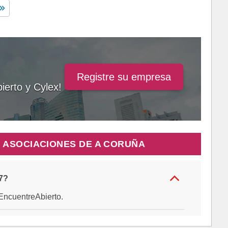
Registre su empresa
ierto y Cylex!
 ASOCIACIONES DE A CORUÑA
7?
e EncuentreAbierto.