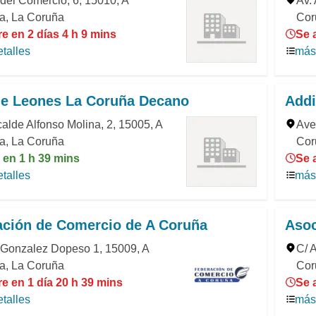
del Comercio, 6, 15010, A
Av.
a, La Coruña
Cor
e en 2 días 4 h 9 mins
Se 
talles
más 
de Leones La Coruña Decano
Addi
calde Alfonso Molina, 2, 15005, A
Ave
a, La Coruña
Cor
 en 1 h 39 mins
Se 
talles
más 
ación de Comercio de A Coruña
Asoc
 Gonzalez Dopeso 1, 15009, A
C/ 
a, La Coruña
Cor
e en 1 día 20 h 39 mins
Se 
talles
más 