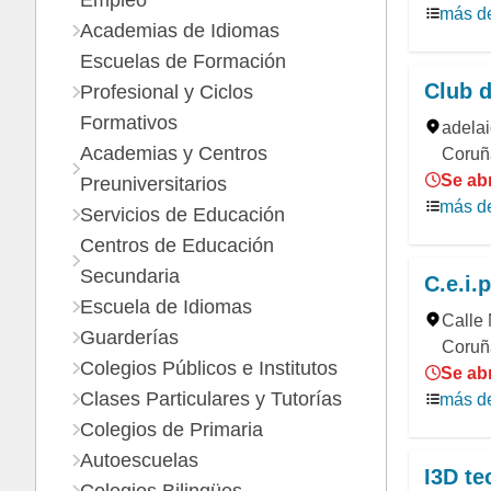
Empleo
más de
Academias de Idiomas
Escuelas de Formación
Club d
Profesional y Ciclos
Formativos
adelai
Academias y Centros
Coruñ
Se abr
Preuniversitarios
más de
Servicios de Educación
Centros de Educación
Secundaria
C.e.i.
Escuela de Idiomas
Calle
Guarderías
Coruñ
Colegios Públicos e Institutos
Se abr
Clases Particulares y Tutorías
más de
Colegios de Primaria
Autoescuelas
I3D te