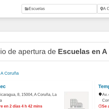
Saltar al contenido principal
io de apertura de
Escuelas en A
e
A Coruña
tec
Temp
caragua, 8, 15004, A Coruña, La
Av.
a
Cor
e en 2 días 4 h 42 mins
Se 