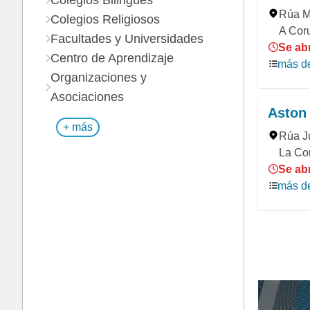
Colegios Bilingües
Rúa M
Colegios Religiosos
A Cor
Facultades y Universidades
Se abr
Centro de Aprendizaje
más de
Organizaciones y
Asociaciones
Aston 
+ más
Rúa Ju
La Co
Se abr
más de