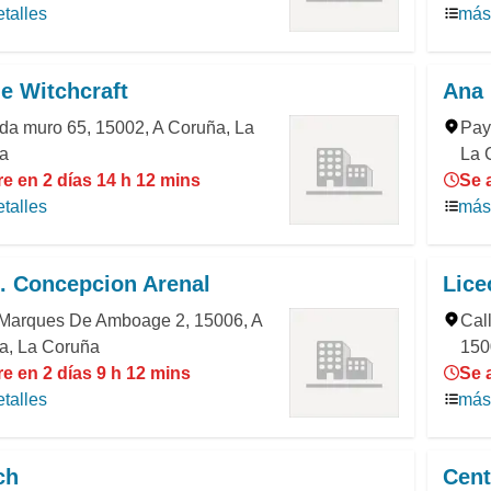
talles
más 
e Witchcraft
Ana 
da muro 65, 15002, A Coruña, La
Pay
a
La 
e en 2 días 14 h 12 mins
Se 
talles
más 
p. Concepcion Arenal
Lice
 Marques De Amboage 2, 15006, A
Cal
a, La Coruña
150
e en 2 días 9 h 12 mins
Se 
talles
más 
ch
Cent