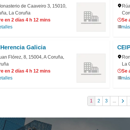
onasterio de Caaveiro 3, 15010,
Rúa
uña, La Coruña
Cor
e en 2 días 4 h 12 mins
Se 
talles
más 
Herencia Galicia
CEIP
an Flórez, 8, 15004, A Coruña,
Ron
ruña
La 
e en 2 días 4 h 12 mins
Se 
talles
más 
1
2
3
...