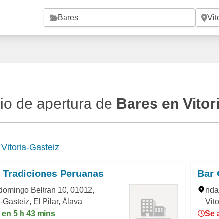
Saltar al contenido principal
io de apertura de
Bares en Vitor
e
Vitoria-Gasteiz
 Tradiciones Peruanas
Bar 
domingo Beltran 10, 01012,
nda
a-Gasteiz, El Pilar, Álava
Vito
 en 5 h 43 mins
Se 