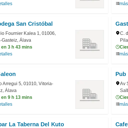
talles
más 
dega San Cristóbal
Gast
io Fournier Kalea 1, 01006,
C. 
a-Gasteiz, Álava
Pila
 en 3 h 43 mins
Cie
talles
más 
aleon
Pub 
o Arregui 5, 01010, Vitoria-
Av 
z, Álava
Sal
 en 9 h 13 mins
Cie
talles
más 
ar La Taberna Del Kuto
Cafe