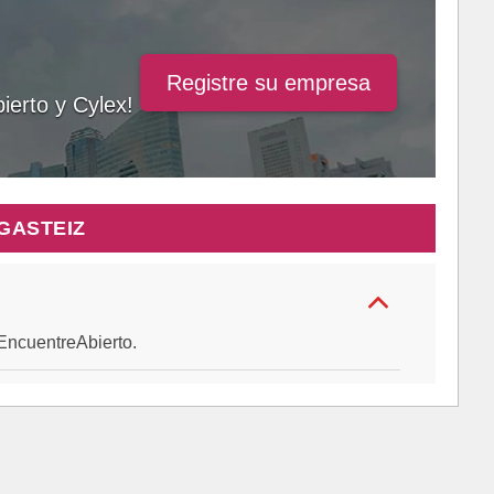
Registre su empresa
ierto y Cylex!
GASTEIZ
e EncuentreAbierto.