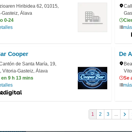
azioaren Hiribidea 62, 01015,
Call
a-Gasteiz, Álava
Gas
o 0-24
Cie
talles
más 
Bar Cooper
De A
Cantón de Santa María, 19,
Bea
 Vitoria-Gasteiz, Álava
Vito
 en 9 h 13 mins
Se 
talles
más 
1
2
3
...