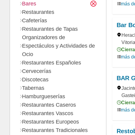
Bares
más de
Restaurantes
Cafeterías
Bar Bo
Restaurantes de Tapas
Heracl
Organizadores de
Vitori
Espectáculos y Actividades de
Cierra
Ocio
más de
Restaurantes Españoles
Cervecerías
BAR G
Discotecas
Tabernas
Jacint
Gastei
Hamburgueserías
Cierra
Restaurantes Caseros
más de
Restaurantes Vascos
Restaurantes Europeos
Restaurantes Tradicionales
Restob