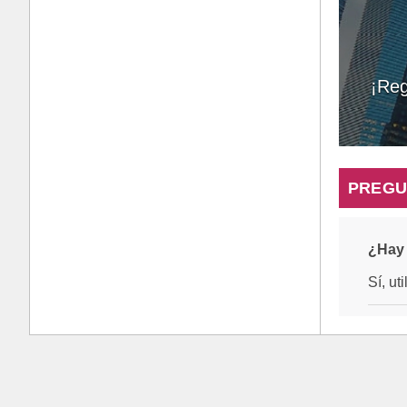
¡Reg
PREGU
¿Hay 
Sí, ut