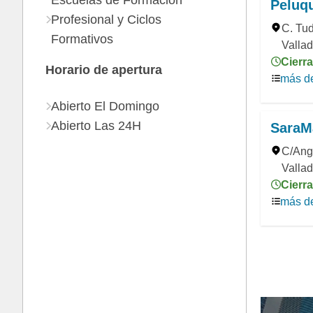
Escuelas de Formación
Peluqu
Profesional y Ciclos
C. Tud
Formativos
Vallad
Cierr
Horario de apertura
más de
Abierto El Domingo
Abierto Las 24H
SaraMa
C/Angu
Vallad
Cierr
más de