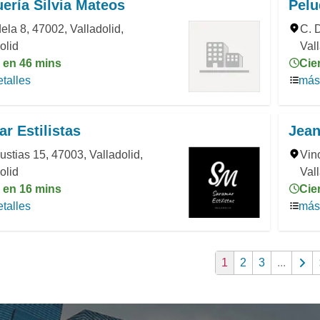
ería Silvia Mateos
Pelu
ela 8, 47002, Valladolid,
C. 
olid
Val
a en 46 mins
Cie
talles
más 
r Estilistas
Jean
stias 15, 47003, Valladolid,
Vin
olid
Vall
a en 16 mins
Cie
talles
más 
1
2
3
...