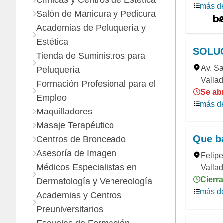
Clínicas y Centros de Estética
más de
Salón de Manicura y Pedicura
Academias de Peluquería y
Estética
SOLUC
Tienda de Suministros para
Av. Sa
Peluquería
Vallad
Formación Profesional para el
Se abr
Empleo
más de
Maquilladores
Masaje Terapéutico
Que b
Centros de Bronceado
Asesoría de Imagen
Felipe
Médicos Especialistas en
Vallad
Cierra
Dermatología y Venereología
más de
Academias y Centros
Preuniversitarios