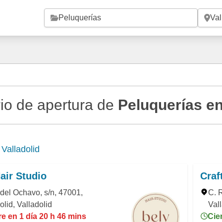
Saltar al contenido principal
io de apertura de
Peluquerías en
e
Valladolid
air Studio
Craf
del Ochavo, s/n, 47001,
C. R
olid, Valladolid
Val
e en 1 día 20 h 46 mins
Cie