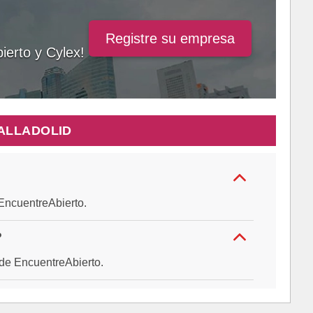
Registre su empresa
ierto y Cylex!
ALLADOLID
e EncuentreAbierto.
?
al de EncuentreAbierto.