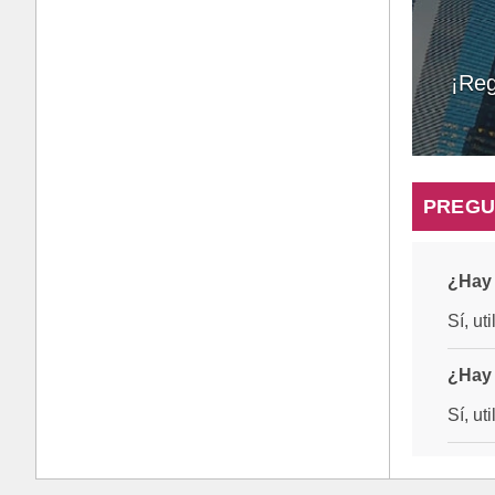
¡Reg
PREGU
¿Hay 
Sí, ut
¿Hay 
Sí, ut