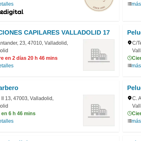
talles
más 
IONES CAPILARES VALLADOLID 17
Pelu
ntander, 23, 47010, Valladolid,
C/Te
olid
Val
e en 2 días 20 h 46 mins
Cie
talles
más 
arbero
Pelu
 II 13, 47003, Valladolid,
C. 
olid
Vall
 en 6 h 46 mins
Cie
talles
más 