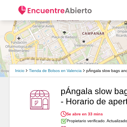
Inicio
Tienda de Bolsos en Valencia
pÁngala slow bags an
pÁngala slow bag
- Horario de aper
Se abre en 33 mins
Propietario verificado. Actualiza