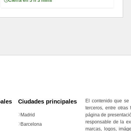
Cierra en 5 h 3 mins
pales
Ciudades principales
El contenido que se 
terceros, entre otras
Madrid
página de presentació
responsable de la exa
Barcelona
marcas, logos, imág