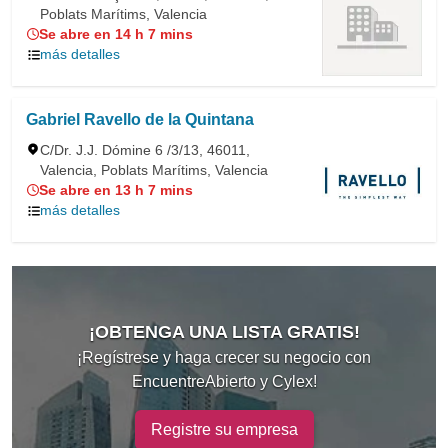
Poblats Marítims, Valencia
Se abre en 14 h 7 mins
más detalles
Gabriel Ravello de la Quintana
C/Dr. J.J. Dómine 6 /3/13, 46011,
Valencia, Poblats Marítims, Valencia
Se abre en 13 h 7 mins
más detalles
¡OBTENGA UNA LISTA GRATIS!
¡Regístrese y haga crecer su negocio con
EncuentreAbierto y Cylex!
Registre su empresa