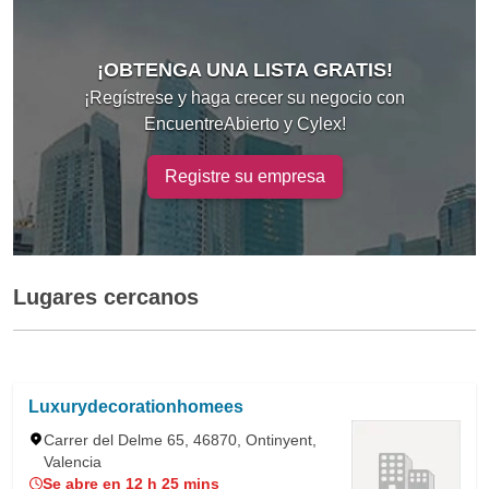
¡OBTENGA UNA LISTA GRATIS!
¡Regístrese y haga crecer su negocio con
EncuentreAbierto y Cylex!
Registre su empresa
Lugares cercanos
Luxurydecorationhomees
Carrer del Delme 65, 46870, Ontinyent,
Valencia
Se abre en 12 h 25 mins