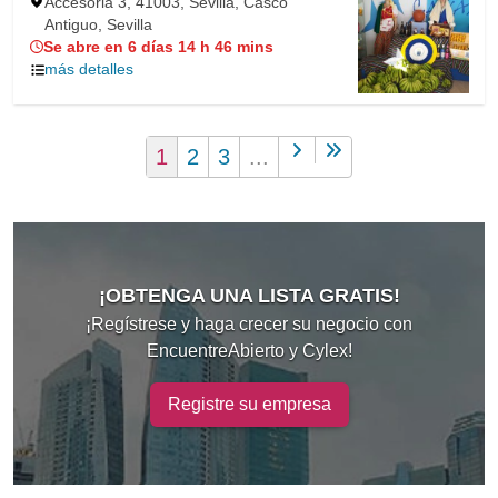
Accesoria 3, 41003, Sevilla, Casco
Antiguo, Sevilla
Se abre en 6 días 14 h 46 mins
más detalles
1
2
3
...
¡OBTENGA UNA LISTA GRATIS!
¡Regístrese y haga crecer su negocio con
EncuentreAbierto y Cylex!
Registre su empresa