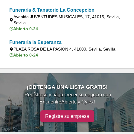
Funeraria & Tanatorio La Concepción
Avenida JUVENTUDES MUSICALES, 17, 41015, Sevilla,
Sevilla
Abierto 0-24
Funeraria la Esperanza
PLAZA ROSA DE LA PASIÓN 4, 41009, Sevilla, Sevilla
Abierto 0-24
¡OBTENGA UNA LISTA GRATIS!
¡Regístrese y haga crecer su negocio con
EncuentreAbierto y Cylex!
Registre su empresa