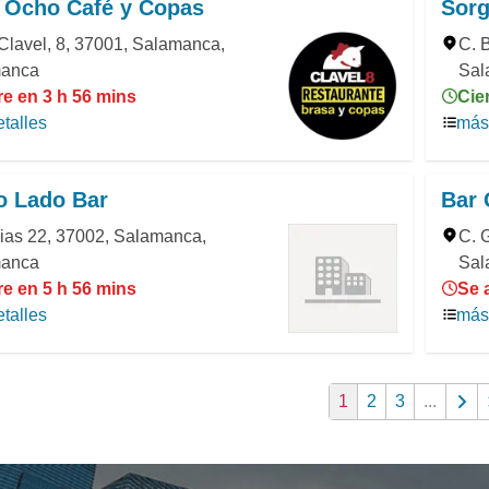
l Ocho Café y Copas
Sorg
Clavel, 8, 37001, Salamanca,
C. 
anca
Sal
re en 3 h 56 mins
Cie
talles
más 
o Lado Bar
Bar 
ias 22, 37002, Salamanca,
C. 
anca
Sal
re en 5 h 56 mins
Se 
talles
más 
1
2
3
...