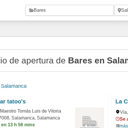
Saltar al contenido principal
io de apertura de
Bares en Sal
e
Salamanca
ar tatoo's
La C
Maestro Tomás Luis de Vitoria
Vía
37008, Salamanca, Salamanca
Se 
 en 13 h 56 mins
más 