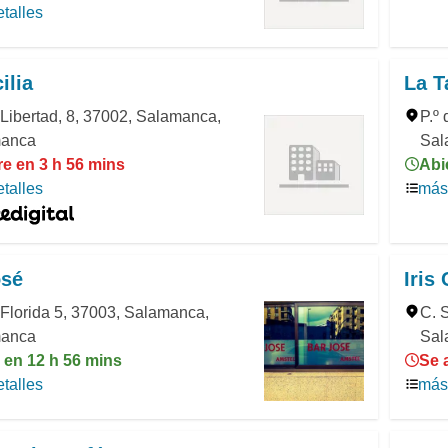
talles
ilia
La T
Libertad, 8, 37002, Salamanca,
P.º
anca
Sal
re en 3 h 56 mins
Abi
talles
más 
osé
Iris
Florida 5, 37003, Salamanca,
C. 
anca
Sal
 en 12 h 56 mins
Se 
talles
más 