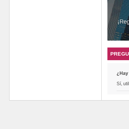
¡Reg
PREGU
¿Hay 
Sí, ut