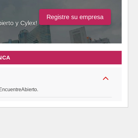
Registre su empresa
ierto y Cylex!
NCA
e EncuentreAbierto.