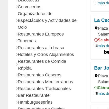
Discotecas
más de
Cervecerías
Organizadores de
La Cec
Espectáculos y Actividades de
Ocio
Plaza 
Restaurantes Europeos
Salam
Se ab
Tabernas
más de
Restaurantes a la brasa
Hoteles y Otros Alojamientos
Restaurantes de Comida
Bar J
Rápida
Restaurantes Caseros
Plaza 
Restaurantes Mediterráneos
Salam
Cierra
Restaurantes Tradicionales
más de
Bar Restaurante
Hamburgueserías