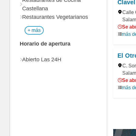
Restaurantes de Cocina
Clave
Castellana
Calle 
Restaurantes Vegetarianos
Salam
Se ab
+ más
más de
Horario de apertura
El Otr
Abierto Las 24H
C. Sor
Salam
Se ab
más de