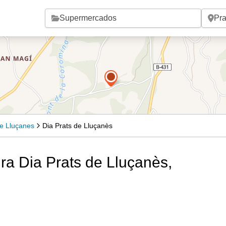
Saltar al contenido principal
de Lluçanes
Dia Prats de Lluçanès
ra Dia Prats de Lluçanès,