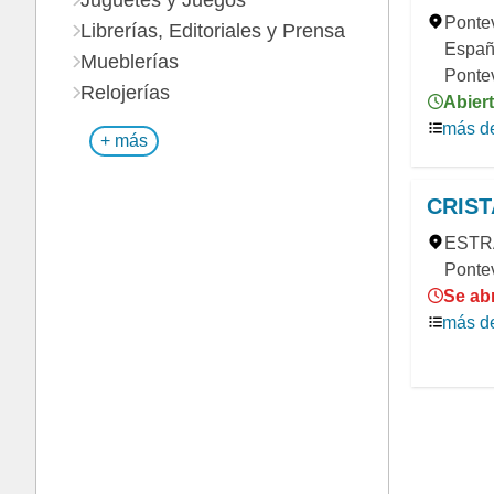
Juguetes y Juegos
Ponte
Librerías, Editoriales y Prensa
Españ
Mueblerías
Ponte
Relojerías
Abiert
más de
+ más
CRIST
ESTRA
Ponte
Se abr
más de