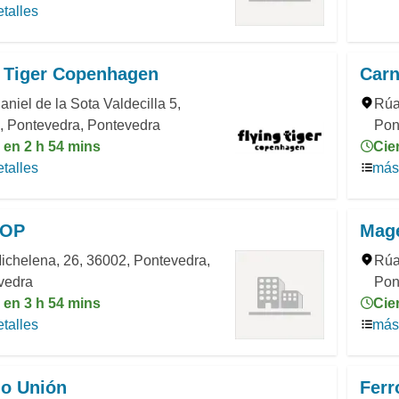
talles
g Tiger Copenhagen
Car
niel de la Sota Valdecilla 5,
Rúa
, Pontevedra, Pontevedra
Pon
 en 2 h 54 mins
Cie
talles
más 
HOP
Mage
ichelena, 26, 36002, Pontevedra,
Rúa
vedra
Pon
 en 3 h 54 mins
Cie
talles
más 
io Unión
Ferr