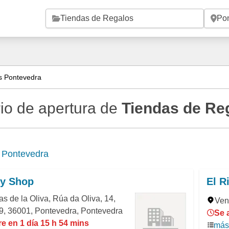
Saltar al contenido principal
s Pontevedra
io de apertura de
Tiendas de Re
e
Pontevedra
y Shop
El R
as de la Oliva, Rúa da Oliva, 14,
Ven
9, 36001, Pontevedra, Pontevedra
Se 
e en 1 día 15 h 54 mins
más 