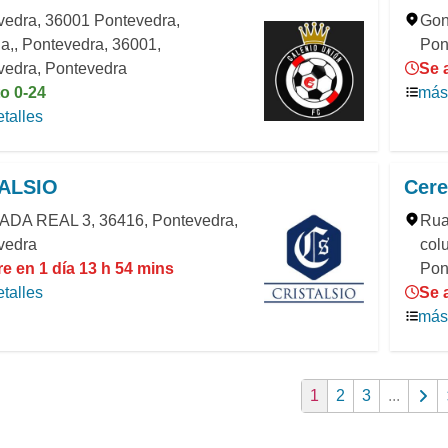
vedra, 36001 Pontevedra,
Gon
a,, Pontevedra, 36001,
Pon
vedra, Pontevedra
Se 
o 0-24
más 
talles
ALSIO
Cere
DA REAL 3, 36416, Pontevedra,
Rua 
vedra
col
e en 1 día 13 h 54 mins
Pon
talles
Se 
más 
1
2
3
...