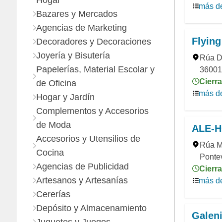
Hogar
más de
Bazares y Mercados
Agencias de Marketing
Flyin
Decoradores y Decoraciones
Joyería y Bisutería
Rúa Da
Papelerías, Material Escolar y
36001
Cierra
de Oficina
más de
Hogar y Jardín
Complementos y Accesorios
de Moda
ALE-
Accesorios y Utensilios de
Rúa M
Cocina
Ponte
Agencias de Publicidad
Cierra
Artesanos y Artesanías
más de
Cererías
Depósito y Almacenamiento
Galen