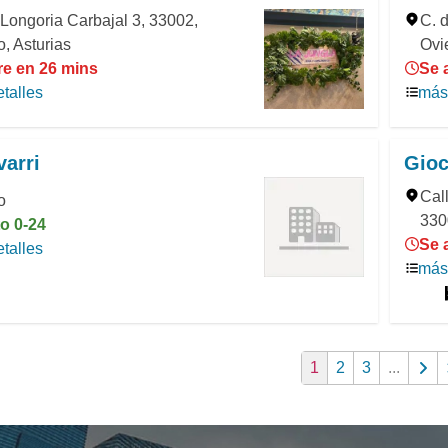
 Longoria Carbajal 3, 33002,
C. 
, Asturias
Ovi
re en 26 mins
Se 
talles
más 
arri
Gio
Call
o
330
o 0-24
Se 
talles
más 
1
2
3
...