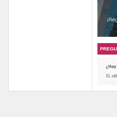
¡Reg
PREGU
¿Hay 
Sí, ut