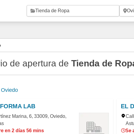
Saltar al contenido principal
o
io de apertura de
Tienda de Rop
e
Oviedo
 FORMA LAB
EL 
tínez Marina, 6, 33009, Oviedo,
Call
as
Ast
e en 2 días 56 mins
Se 