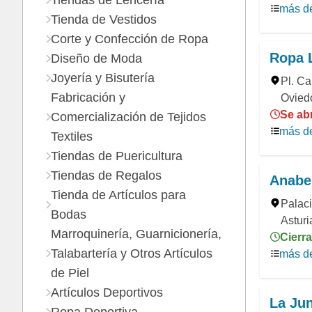
Tiendas de Lencería
más de
Tienda de Vestidos
Corte y Confección de Ropa
Ropa 
Diseño de Moda
Joyería y Bisutería
Pl. Ca
Fabricación y
Oviedo
Se abr
Comercialización de Tejidos
más de
Textiles
Tiendas de Puericultura
Tiendas de Regalos
Anabe
Tienda de Artículos para
Palaci
Bodas
Asturi
Marroquinería, Guarnicionería,
Cierra
Talabartería y Otros Artículos
más de
de Piel
Artículos Deportivos
La Ju