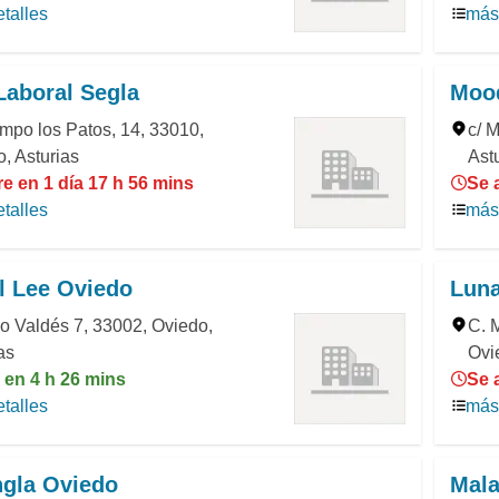
talles
más 
Laboral Segla
Moo
mpo los Patos, 14, 33010,
c/ 
, Asturias
Ast
e en 1 día 17 h 56 mins
Se 
talles
más 
l Lee Oviedo
Luna
o Valdés 7, 33002, Oviedo,
C. 
as
Ovi
 en 4 h 26 mins
Se 
talles
más 
ngla Oviedo
Mala