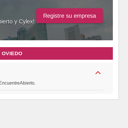
Registre su empresa
ierto y Cylex!
 OVIEDO
e EncuentreAbierto.