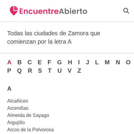
Saltar al contenido principal
Todas las ciudades de Zamora que
comienzan por la letra A
A
B
C
E
F
G
H
I
J
L
M
N
O
P
Q
R
S
T
U
V
Z
A
Alcañices
Arcenillas
Almeida de Sayago
Argujillo
Arcos de la Polvorosa