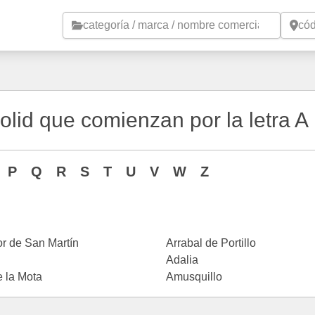
Saltar al contenido principal
olid que comienzan por la letra A
P
Q
R
S
T
U
V
W
Z
r de San Martín
Arrabal de Portillo
Adalia
 la Mota
Amusquillo