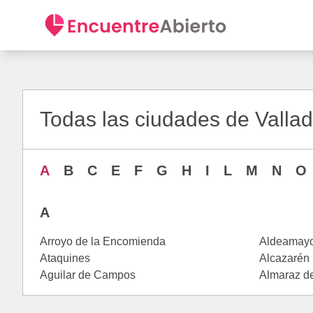
Todas las ciudades de Vallad
A
B
C
E
F
G
H
I
L
M
N
O
A
Arroyo de la Encomienda
Aldeamayo
Ataquines
Alcazarén
Aguilar de Campos
Almaraz de