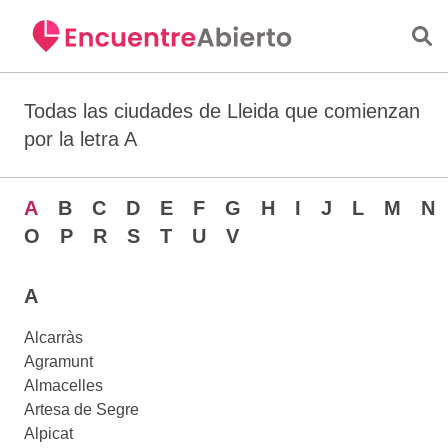
Saltar al contenido principal
Todas las ciudades de Lleida que comienzan
por la letra A
A
B
C
D
E
F
G
H
I
J
L
M
N
O
P
R
S
T
U
V
A
Alcarràs
Agramunt
Almacelles
Artesa de Segre
Alpicat