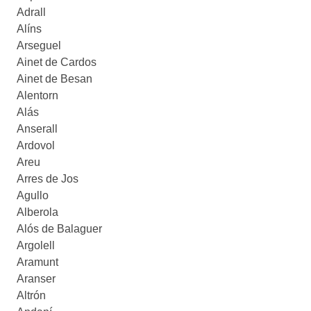
Adrall
Alíns
Arseguel
Ainet de Cardos
Ainet de Besan
Alentorn
Alás
Anserall
Ardovol
Areu
Arres de Jos
Agullo
Alberola
Alós de Balaguer
Argolell
Aramunt
Aranser
Altrón