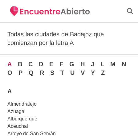
Saltar al contenido principal
Todas las ciudades de Badajoz que
comienzan por la letra A
A
B
C
D
E
F
G
H
J
L
M
N
O
P
Q
R
S
T
U
V
Y
Z
A
Almendralejo
Azuaga
Alburquerque
Aceuchal
Arroyo de San Serván