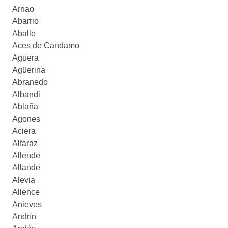
Arnao
Abarrio
Aballe
Aces de Candamo
Agüera
Agüerina
Abranedo
Albandi
Ablaña
Agones
Aciera
Alfaraz
Allende
Allande
Alevia
Allence
Anieves
Andrín