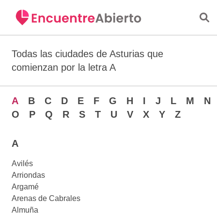
Saltar al contenido principal
Todas las ciudades de Asturias que
comienzan por la letra A
A
B
C
D
E
F
G
H
I
J
L
M
N
O
P
Q
R
S
T
U
V
X
Y
Z
A
Avilés
Arriondas
Argamé
Arenas de Cabrales
Almuña