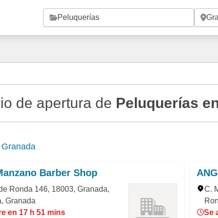
Saltar al contenido principal
io de apertura de
Peluquerías e
e
Granada
Manzano Barber Shop
ANGI
de Ronda 146, 18003, Granada,
C. 
, Granada
Ron
re en 17 h 51 mins
Se 