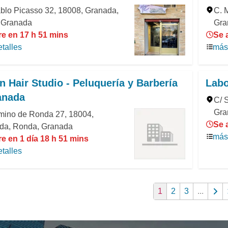
blo Picasso 32, 18008, Granada,
C. 
, Granada
Gra
re en 17 h 51 mins
Se 
talles
más 
n Hair Studio - Peluquería y Barbería
Labo
anada
C/ 
Gra
mino de Ronda 27, 18004,
Se 
da, Ronda, Granada
más 
e en 1 día 18 h 51 mins
talles
1
2
3
...