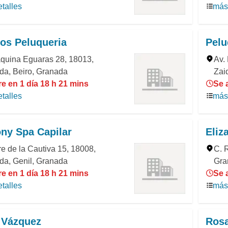
talles
más 
os Peluqueria
Pel
aquina Eguaras 28, 18013,
Av.
da, Beiro, Granada
Zai
e en 1 día 18 h 21 mins
Se 
talles
más 
ny Spa Capilar
Eliz
re de la Cautiva 15, 18008,
C. 
da, Genil, Granada
Gra
e en 1 día 18 h 21 mins
Se 
talles
más 
 Vázquez
Rosa