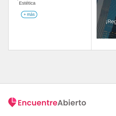
Estética
+ más
¡Reg