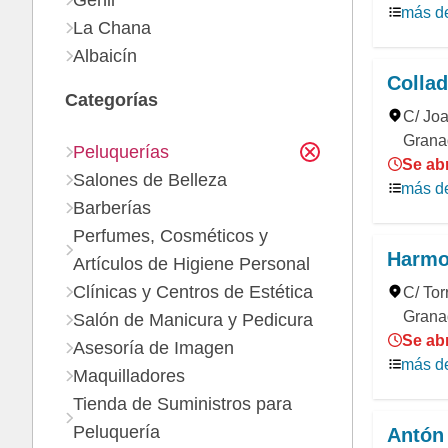
Genil
más de
La Chana
Albaicín
Collad
Categorías
C/ Jo
Grana
Peluquerías
Se abr
Salones de Belleza
más de
Barberías
Perfumes, Cosméticos y
Harmo
Artículos de Higiene Personal
Clínicas y Centros de Estética
C/ Tor
Grana
Salón de Manicura y Pedicura
Se abr
Asesoría de Imagen
más de
Maquilladores
Tienda de Suministros para
Peluquería
Antón