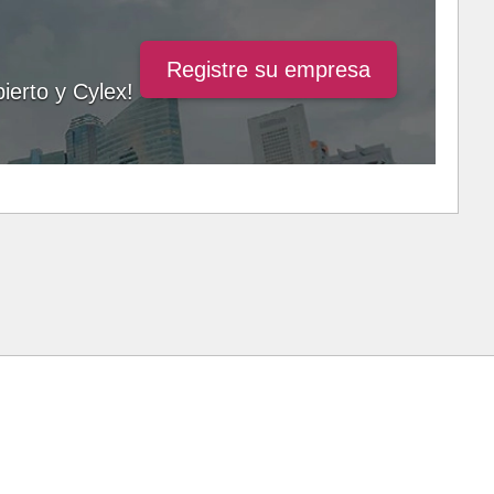
Registre su empresa
ierto y Cylex!