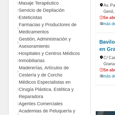
Masaje Terapéutico
Av. Pa
Servicio de Depilación
Genil
Esteticistas
Se ab
más de
Farmacias y Productores de
Medicamentos
Gestión, Administración y
Bavilo
Asesoramiento
en Gr
Hospitales y Centros Médicos
C/ Ca
Inmobiliarias
Grana
Madererías, Artículos de
Se abr
Cestería y de Corcho
más de
Médicos Especialistas en
Cirugía Plástica, Estética y
Reparadora
Agentes Comerciales
Academias de Peluquería y