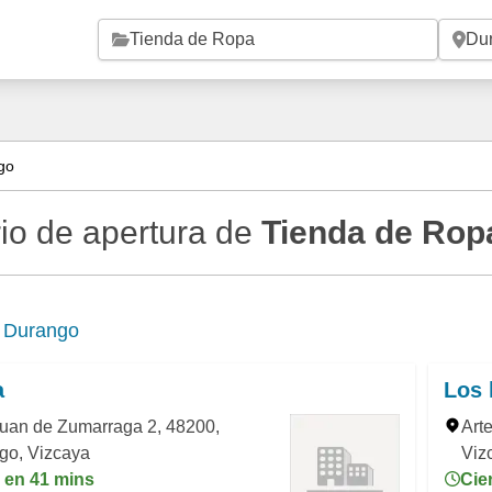
Saltar al contenido principal
go
io de apertura de
Tienda de Rop
e
Durango
a
Los 
Juan de Zumarraga 2, 48200,
Art
go, Vizcaya
Viz
a en 41 mins
Cie