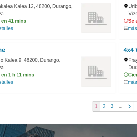
nkalea Kalea 12, 48200, Durango,
Uri
ya
Viz
a en 41 mins
Se 
talles
más 
me
4x4
o Kalea 9, 48200, Durango,
Fra
ya
Dur
 en 1 h 11 mins
Cie
talles
más 
1
2
3
...