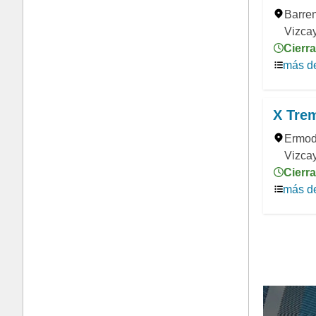
Barre
Vizca
Cierr
más de
X Tre
Ermod
Vizca
Cierra
más de