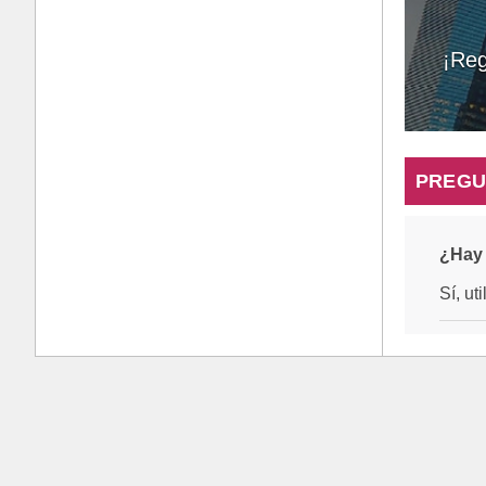
¡Reg
PREGU
¿Hay 
Sí, ut