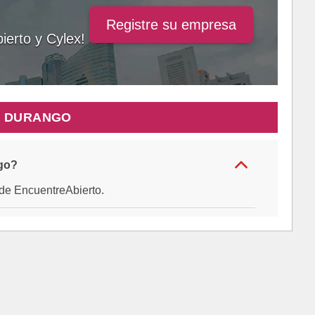
Registre su empresa
ierto y Cylex!
E DURANGO
go?
al de EncuentreAbierto.