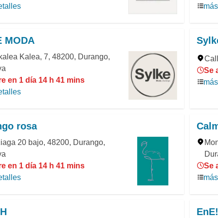
talles
más 
E MODA
Sylk
alea Kalea, 7, 48200, Durango,
Cal
ya
Se 
e en 1 día 14 h 41 mins
más 
talles
ngo rosa
Cal
iaga 20 bajo, 48200, Durango,
Mon
ya
Dur
e en 1 día 14 h 41 mins
Se 
talles
más 
H
EnE