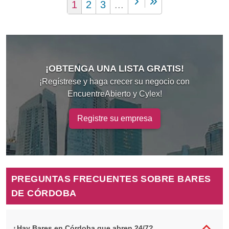
1
2
3
...
¡OBTENGA UNA LISTA GRATIS!
¡Regístrese y haga crecer su negocio con
EncuentreAbierto y Cylex!
Registre su empresa
PREGUNTAS FRECUENTES SOBRE BARES
DE CÓRDOBA
¿Hay Bares en Córdoba que abren 24/7?