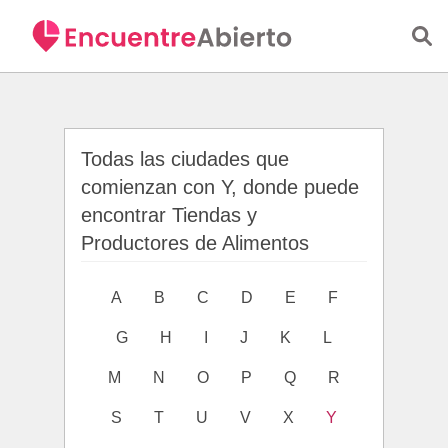
Saltar al contenido principal
Todas las ciudades que
comienzan con Y, donde puede
encontrar Tiendas y
Productores de Alimentos
A
B
C
D
E
F
G
H
I
J
K
L
M
N
O
P
Q
R
S
T
U
V
X
Y