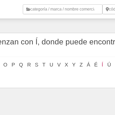
Saltar al contenido principal
nzan con Í, donde puede encontr
O
P
Q
R
S
T
U
V
X
Y
Z
Á
É
Í
Ú