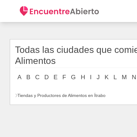
Todas las ciudades que comie
Alimentos
A
B
C
D
E
F
G
H
I
J
K
L
M
N
Tiendas y Productores de Alimentos en Ítrabo