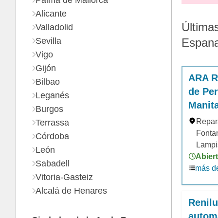
Palma de Mallorca
Alicante
Últimas
Valladolid
Sevilla
Espan
Vigo
Gijón
ARA RE
Bilbao
de Per
Leganés
Manita
Burgos
Repara
Terrassa
Fontan
Córdoba
Lampi
León
Abiert
Sabadell
más de
Vitoria-Gasteiz
Alcalá de Henares
Renilu
autom