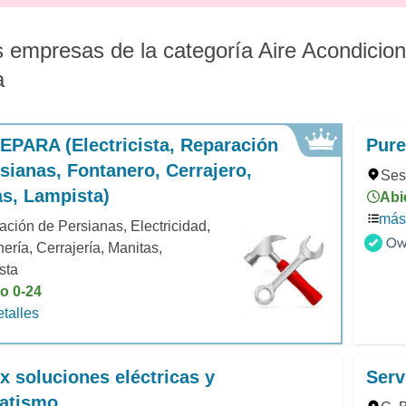
 empresas de la categoría Aire Acondicion
a
PARA (Electricista, Reparación
Pure
sianas, Fontanero, Cerrajero,
Ses
s, Lampista)
Abi
más 
ción de Persianas, Electricidad,
ería, Cerrajería, Manitas,
sta
o 0-24
talles
x soluciones eléctricas y
Serv
atismo