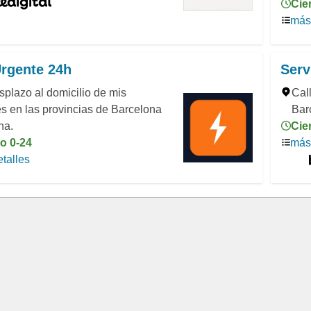
Cie
más 
rgente 24h
Serv
plazo al domicilio de mis
Cal
es en las provincias de Barcelona
Bar
na.
Cie
o 0-24
más 
talles