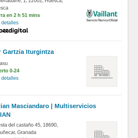
Benabarre, 1, 22002, Huesca,
sca
rra en 2 h 51 mins
detalles
r Gartzia Iturgintza
sasu
erto 0-24
detalles
tian Masciandaro | Multiservicios
IAN
sta del castaño 45, 18690,
uñecar, Granada