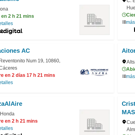
C. 
Hue
gona
Cie
 en 2 h 21 mins
más 
talles
aciones AC
Aito
 Reventonito Num 19, 10860,
Alt
 Cáceres
Abi
e en 2 días 17 h 21 mins
más 
talles
zaAlAire
Cris
MAS
 Honda
re en 2 h 21 mins
Cue
talles
Alm