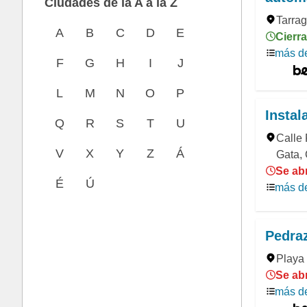
Ciudades de la A a la Z
Tarra
A
B
C
D
E
Cierra
más de
F
G
H
I
J
L
M
N
O
P
Instal
Q
R
S
T
U
Calle
V
X
Y
Z
Á
Gata,
Se abr
É
Ú
más de
Pedra
Playa
Se ab
más de