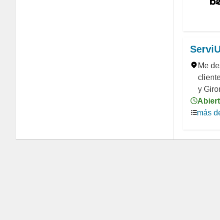
ServiU
Me des
client
y Giro
Abiert
más de