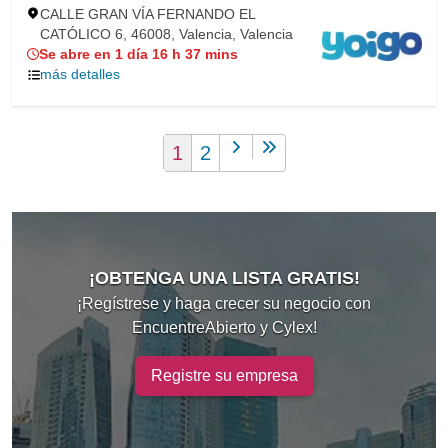
CALLE GRAN VÍA FERNANDO EL
CATÓLICO 6, 46008, Valencia, Valencia
Se abre en 1 día 16 h 37 mins
más detalles
1
2
¡OBTENGA UNA LISTA GRATIS!
¡Regístrese y haga crecer su negocio con
EncuentreAbierto y Cylex!
Registre su empresa