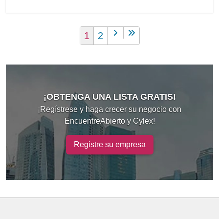
1
2
¡OBTENGA UNA LISTA GRATIS!
¡Regístrese y haga crecer su negocio con
EncuentreAbierto y Cylex!
Registre su empresa