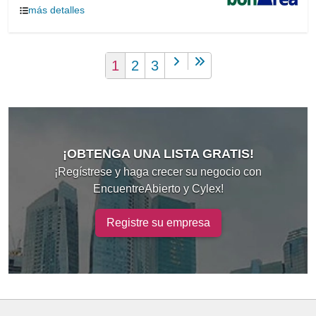
más detalles
1
2
3
¡OBTENGA UNA LISTA GRATIS!
¡Regístrese y haga crecer su negocio con
EncuentreAbierto y Cylex!
Registre su empresa