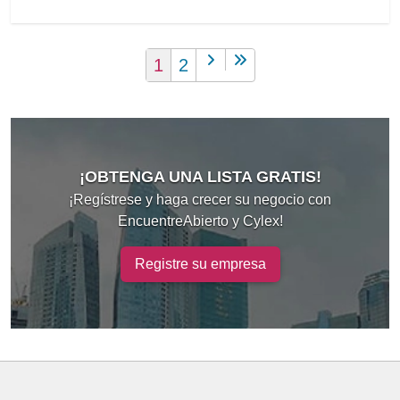
1
2
¡OBTENGA UNA LISTA GRATIS!
¡Regístrese y haga crecer su negocio con
EncuentreAbierto y Cylex!
Registre su empresa