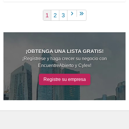
1
2
3
¡OBTENGA UNA LISTA GRATIS!
¡Regístrese y haga crecer su negocio con
EncuentreAbierto y Cylex!
Registre su empresa