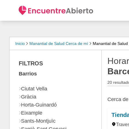
Inicio
Manantial de Salud Cerca de mí
Manantial de Salud
Horar
FILTROS
Barc
Barrios
20 resultad
Ciutat Vella
Gràcia
Cerca d
Horta-Guinardó
Eixample
Tienda
Sants-Montjuïc
Traves