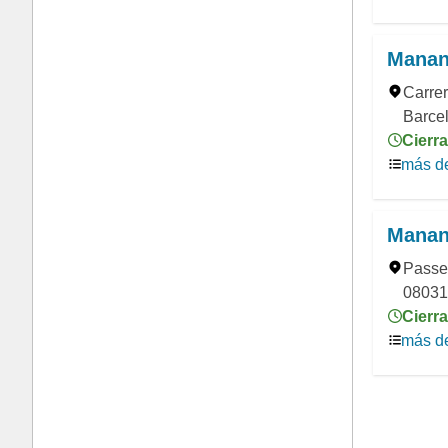
Manant
Carrer
Barce
Cierra
más de
Manant
Passei
08031
Cierra
más de