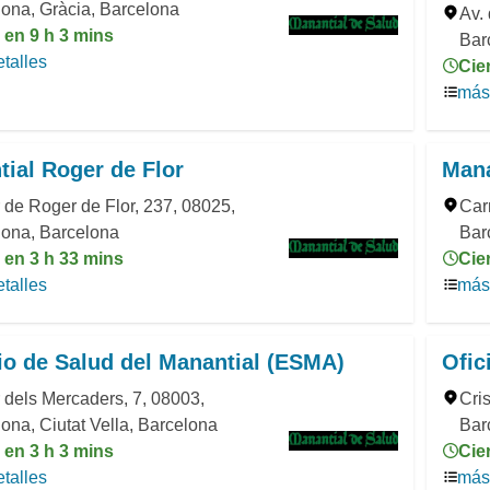
ona, Gràcia, Barcelona
Av.
 en 9 h 3 mins
Bar
talles
Cie
más 
ial Roger de Flor
Mana
 de Roger de Flor, 237, 08025,
Car
lona, Barcelona
Bar
 en 3 h 33 mins
Cie
talles
más 
o de Salud del Manantial (ESMA)
Ofic
 dels Mercaders, 7, 08003,
Cri
ona, Ciutat Vella, Barcelona
Bar
 en 3 h 3 mins
Cie
talles
más 