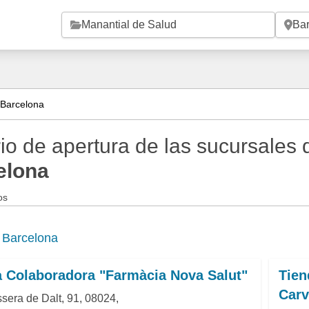
Saltar al contenido principal
 Barcelona
io de apertura de las sucursales
elona
os
e
Barcelona
 Colaboradora "Farmàcia Nova Salut"
Tien
Carv
sera de Dalt, 91, 08024,