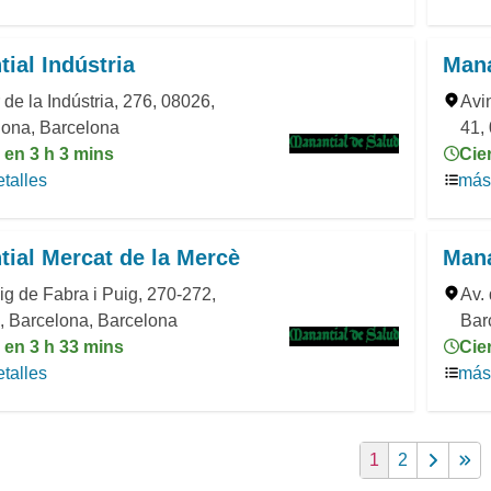
ial Indústria
Mana
 de la Indústria, 276, 08026,
Avi
lona, Barcelona
41,
 en 3 h 3 mins
Cie
talles
más 
ial Mercat de la Mercè
Mana
g de Fabra i Puig, 270-272,
Av.
, Barcelona, Barcelona
Bar
 en 3 h 33 mins
Cie
talles
más 
1
2