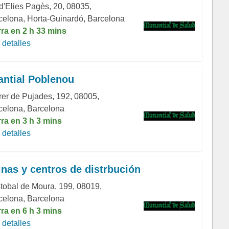
 d'Elies Pagès, 20, 08035,
celona, Horta-Guinardó, Barcelona
rra en 2 h 33 mins
detalles
ntial Poblenou
rer de Pujades, 192, 08005,
celona, Barcelona
rra en 3 h 3 mins
detalles
inas y centros de distrbución
stobal de Moura, 199, 08019,
celona, Barcelona
rra en 6 h 3 mins
detalles