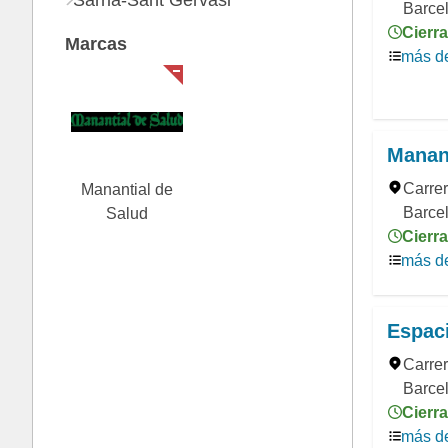
Sarrià-Sant Gervasi
Barcel
Cierra
Marcas
más de
Manant
Carrer
Manantial de
Barce
Salud
Cierra
más de
Espaci
Carrer
Barcel
Cierra
más de