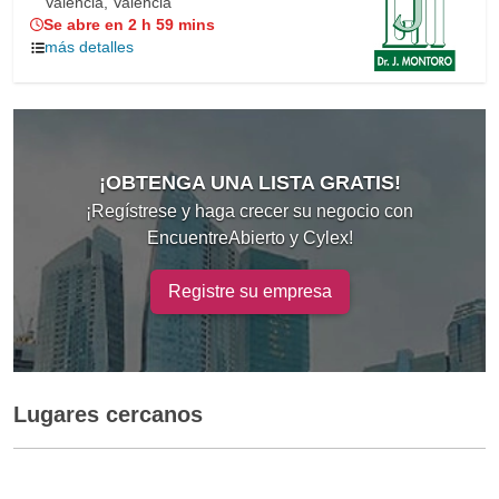
Valencia, Valencia
Se abre en 2 h 59 mins
más detalles
¡OBTENGA UNA LISTA GRATIS!
¡Regístrese y haga crecer su negocio con
EncuentreAbierto y Cylex!
Registre su empresa
Lugares cercanos